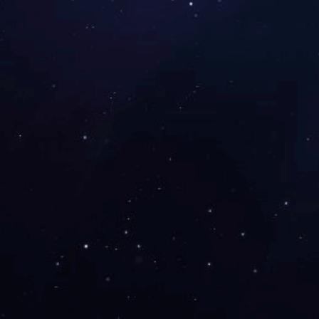
友情链接：
百度
地址：温州市鹿城区轻工业园区戌
九游·体育
|
乐动网站
|
开云足球体育_开云足球(中国)