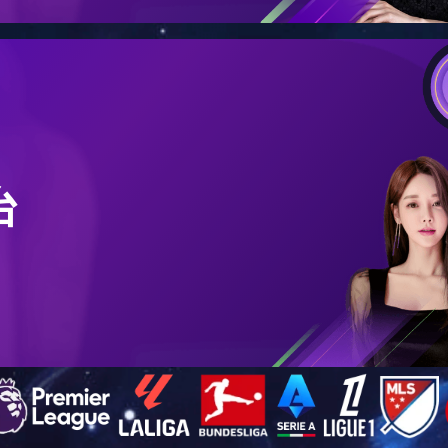
订购热线：