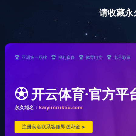
电话：0577-89775508
传真：0577-89775506
产品中心