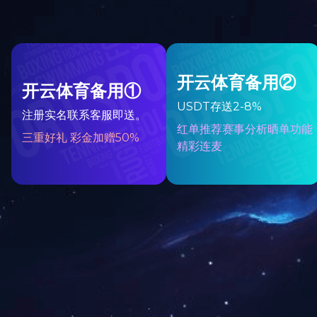
产品描述
上一篇:
GFK280液体九游在线登录官网